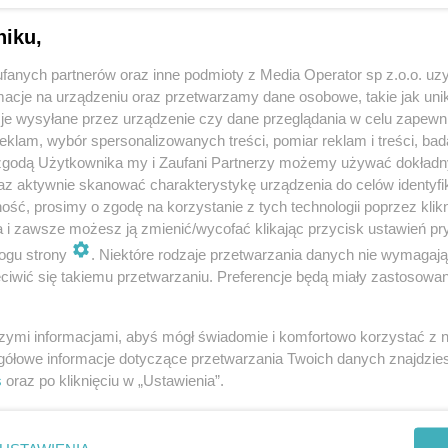
niku,
fanych partnerów oraz inne podmioty z Media Operator sp z.o.o. uz
cje na urządzeniu oraz przetwarzamy dane osobowe, takie jak unika
je wysyłane przez urządzenie czy dane przeglądania w celu zapewn
klam, wybór spersonalizowanych treści, pomiar reklam i treści, bad
 zgodą Użytkownika my i Zaufani Partnerzy możemy używać dokład
az aktywnie skanować charakterystykę urządzenia do celów identyfi
ść, prosimy o zgodę na korzystanie z tych technologii poprzez klikn
a i zawsze możesz ją zmienić/wycofać klikając przycisk ustawień pr
ogu strony
. Niektóre rodzaje przetwarzania danych nie wymagaj
iwić się takiemu przetwarzaniu. Preferencje będą miały zastosowania
szymi informacjami, abyś mógł świadomie i komfortowo korzystać z
gółowe informacje dotyczące przetwarzania Twoich danych znajdzi
s
oraz po kliknięciu w „Ustawienia”.