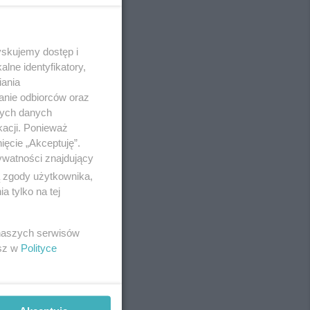
yskujemy dostęp i
REKLAMA
lne identyfikatory,
iania
anie odbiorców oraz
nych danych
kacji. Ponieważ
ięcie „Akceptuję”.
ywatności znajdujący
ą zgody użytkownika,
 tylko na tej
 naszych serwisów
esz w
Polityce