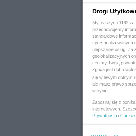
Drogi Użytkow
My, naszych 1162 zau
REKLAMA
przechowujemy informa
standardowe informac
spersonalizowanych re
ulepszanie usług. Za
geolokalizacyjnych or
cenimy Twoją prywatno
Zgoda jest dobrowoln
się w lewym dolnym r
ale masz prawo sprzec
witrynie.
Zapoznaj się z poniż
internetowych. Szcze
Prywatności
i
Cookie