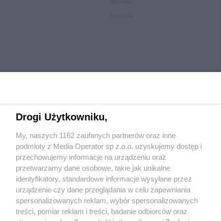
REKLAMA
REKLAMA
Drogi Użytkowniku,
My, naszych 1162 zaufanych partnerów oraz inne
Wydawca mediów
lokalnych
podmioty z Media Operator sp z.o.o. uzyskujemy dostęp i
przechowujemy informacje na urządzeniu oraz
przetwarzamy dane osobowe, takie jak unikalne
identyfikatory, standardowe informacje wysyłane przez
urządzenie czy dane przeglądania w celu zapewniania
spersonalizowanych reklam, wybór spersonalizowanych
Nie zapomnij
treści, pomiar reklam i treści, badanie odbiorców oraz
zapoznać się z:
polityką prywatności