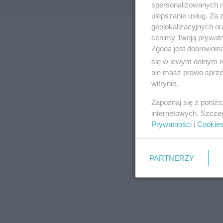
spersonalizowanych re
ulepszanie usług. Za
geolokalizacyjnych or
cenimy Twoją prywatno
Zgoda jest dobrowoln
się w lewym dolnym r
ale masz prawo sprzec
witrynie.
Zapoznaj się z poniż
internetowych. Szcze
Prywatności
i
Cookie
PARTNERZY