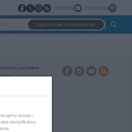
OBEJRZYJ
POSŁUCHAJ
zapisz mnie na newsletter
Skontaktuj się
z nami
Kontakt
Redakcja
Newsletter
Reklama
yskujemy dostęp i
lne identyfikatory,
iania