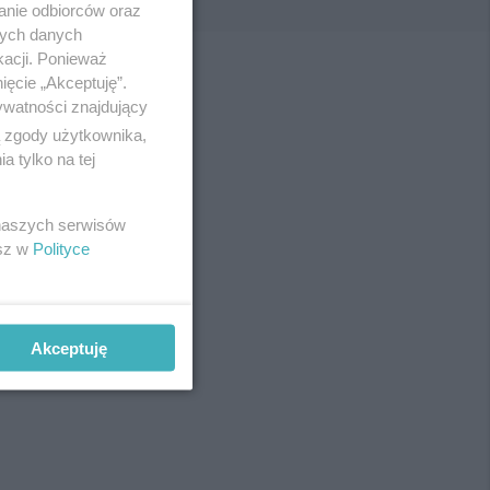
anie odbiorców oraz
nych danych
kacji. Ponieważ
ięcie „Akceptuję”.
ywatności znajdujący
ą zgody użytkownika,
 tylko na tej
 naszych serwisów
esz w
Polityce
Akceptuję