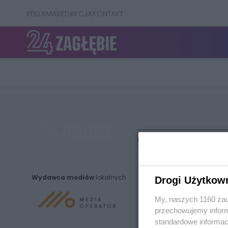
REKLAMA
REDAKCJA
KONTAKT
Nie zapomnij
zapoznać się z:
polityką prywatnośc
Wydawca mediów
lokalnych
Drogi Użytkow
My, naszych 1160 zau
przechowujemy informa
standardowe informac