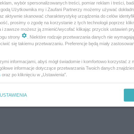
klam, wybór spersonalizowanych treści, pomiar reklam i treści, bad
 zgodą Użytkownika my i Zaufani Partnerzy możemy używać dokład
az aktywnie skanować charakterystykę urządzenia do celów identyfi
ść, prosimy o zgodę na korzystanie z tych technologii poprzez klikn
a i zawsze możesz ją zmienić/wycofać klikając przycisk ustawień pr
ogu strony
. Niektóre rodzaje przetwarzania danych nie wymagaj
iwić się takiemu przetwarzaniu. Preferencje będą miały zastosowania
szymi informacjami, abyś mógł świadomie i komfortowo korzystać z
gółowe informacje dotyczące przetwarzania Twoich danych znajdzi
s
oraz po kliknięciu w „Ustawienia”.
USTAWIENIA