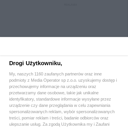
REKLAMA
Drogi Użytkowniku,
My, naszych 1160 zaufanych partnerów oraz inne
Wydawca mediów
lokalnych
podmioty z Media Operator sp z.o.o. uzyskujemy dostęp i
przechowujemy informacje na urządzeniu oraz
przetwarzamy dane osobowe, takie jak unikalne
identyfikatory, standardowe informacje wysyłane przez
urządzenie czy dane przeglądania w celu zapewniania
spersonalizowanych reklam, wybór spersonalizowanych
Nie zapomnij
treści, pomiar reklam i treści, badanie odbiorców oraz
zapoznać się z:
polityką prywatności
ulepszanie usług. Za zgodą Użytkownika my i Zaufani
Twoje
miasto
Skontaktuj się
z nami