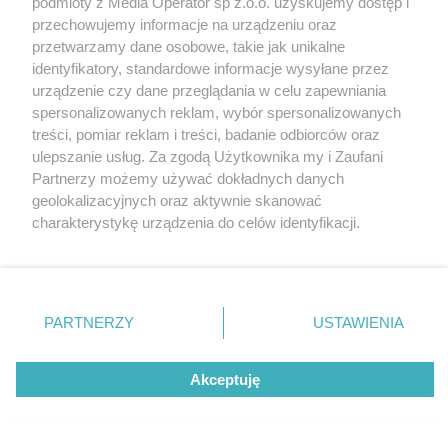
podmioty z Media Operator sp z.o.o. uzyskujemy dostęp i
Tarnowskie Góry
Newsletter
przechowujemy informacje na urządzeniu oraz
Ruda Śląska
Reklama
Świętochłowice
przetwarzamy dane osobowe, takie jak unikalne
Tychy
identyfikatory, standardowe informacje wysyłane przez
Bytom
Katowice
urządzenie czy dane przeglądania w celu zapewniania
Gliwice
spersonalizowanych reklam, wybór spersonalizowanych
Zabrze
treści, pomiar reklam i treści, badanie odbiorców oraz
Zagłębie
ulepszanie usług. Za zgodą Użytkownika my i Zaufani
Partnerzy możemy używać dokładnych danych
geolokalizacyjnych oraz aktywnie skanować
charakterystykę urządzenia do celów identyfikacji.
Ponieważ cenimy Twoją prywatność, prosimy o zgodę na
korzystanie z tych technologii poprzez kliknięcie
„Akceptuję”. Zgoda jest dobrowolna i zawsze możesz ją
zmienić/wycofać klikając przycisk ustawień prywatności
PARTNERZY
USTAWIENIA
znajdujący się w lewym dolnym rogu strony
. Niektóre
rodzaje przetwarzania danych nie wymagają zgody
Akceptuję
użytkownika, ale masz prawo sprzeciwić się takiemu
przetwarzaniu. Preferencje będą miały zastosowania tylko
na tej witrynie.