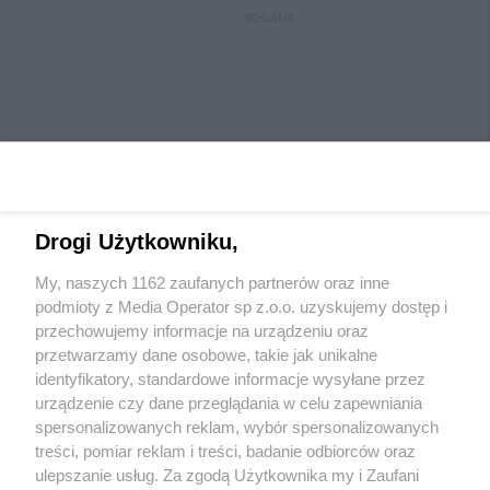
REKLAMA
Drogi Użytkowniku,
My, naszych 1162 zaufanych partnerów oraz inne
Wydawca mediów
lokalnych
podmioty z Media Operator sp z.o.o. uzyskujemy dostęp i
przechowujemy informacje na urządzeniu oraz
przetwarzamy dane osobowe, takie jak unikalne
identyfikatory, standardowe informacje wysyłane przez
urządzenie czy dane przeglądania w celu zapewniania
spersonalizowanych reklam, wybór spersonalizowanych
Nie zapomnij
treści, pomiar reklam i treści, badanie odbiorców oraz
zapoznać się z:
polityką prywatności
ulepszanie usług. Za zgodą Użytkownika my i Zaufani
Twoje
miasto
Skontaktuj się
z nami