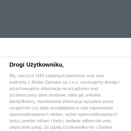
REKLAMA
Drogi Użytkowniku,
My, naszych 1160 zaufanych partnerów oraz inne
Wydawca mediów
lokalnych
podmioty z Media Operator sp z.o.o. uzyskujemy dostęp i
przechowujemy informacje na urządzeniu oraz
przetwarzamy dane osobowe, takie jak unikalne
identyfikatory, standardowe informacje wysyłane przez
urządzenie czy dane przeglądania w celu zapewniania
spersonalizowanych reklam, wybór spersonalizowanych
Nie zapomnij
treści, pomiar reklam i treści, badanie odbiorców oraz
zapoznać się z:
polityką prywatności
ulepszanie usług. Za zgodą Użytkownika my i Zaufani
Twoje
miasto
Skontaktuj się
z nami