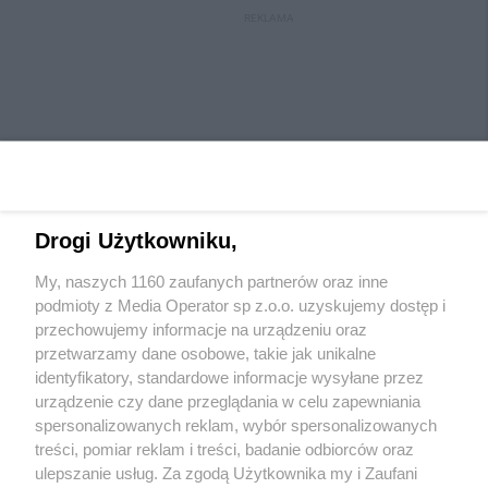
REKLAMA
Drogi Użytkowniku,
My, naszych 1160 zaufanych partnerów oraz inne
Wydawca mediów
lokalnych
podmioty z Media Operator sp z.o.o. uzyskujemy dostęp i
przechowujemy informacje na urządzeniu oraz
przetwarzamy dane osobowe, takie jak unikalne
identyfikatory, standardowe informacje wysyłane przez
urządzenie czy dane przeglądania w celu zapewniania
spersonalizowanych reklam, wybór spersonalizowanych
Nie zapomnij
treści, pomiar reklam i treści, badanie odbiorców oraz
zapoznać się z:
polityką prywatności
ulepszanie usług. Za zgodą Użytkownika my i Zaufani
Twoje
miasto
Skontaktuj się
z nami