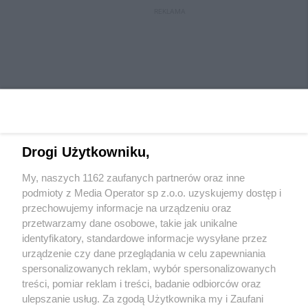
REKLAMA
Drogi Użytkowniku,
My, naszych 1162 zaufanych partnerów oraz inne
Wydawca mediów
lokalnych
podmioty z Media Operator sp z.o.o. uzyskujemy dostęp i
przechowujemy informacje na urządzeniu oraz
przetwarzamy dane osobowe, takie jak unikalne
identyfikatory, standardowe informacje wysyłane przez
urządzenie czy dane przeglądania w celu zapewniania
spersonalizowanych reklam, wybór spersonalizowanych
Nie zapomnij
treści, pomiar reklam i treści, badanie odbiorców oraz
zapoznać się z:
polityką prywatności
ulepszanie usług. Za zgodą Użytkownika my i Zaufani
Twoje
miasto
Skontaktuj się
z nami