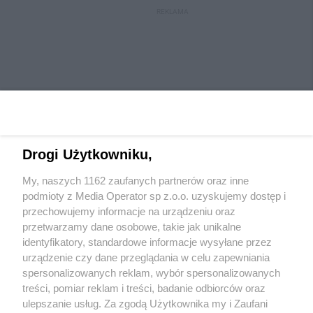
REKLAMA
Drogi Użytkowniku,
My, naszych 1162 zaufanych partnerów oraz inne
Wydawca mediów
lokalnych
podmioty z Media Operator sp z.o.o. uzyskujemy dostęp i
przechowujemy informacje na urządzeniu oraz
przetwarzamy dane osobowe, takie jak unikalne
identyfikatory, standardowe informacje wysyłane przez
urządzenie czy dane przeglądania w celu zapewniania
spersonalizowanych reklam, wybór spersonalizowanych
Nie zapomnij
treści, pomiar reklam i treści, badanie odbiorców oraz
zapoznać się z:
polityką prywatności
ulepszanie usług. Za zgodą Użytkownika my i Zaufani
Twoje
miasto
Skontaktuj się
z nami