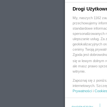
Drogi Użytkow
My, naszych 1162 zau
REKLAMA
przechowujemy informa
standardowe informac
spersonalizowanych re
ulepszanie usług. Za
geolokalizacyjnych or
cenimy Twoją prywatno
Zgoda jest dobrowoln
się w lewym dolnym r
ale masz prawo sprzec
witrynie.
Zapoznaj się z poniż
internetowych. Szcze
Prywatności
i
Cookie