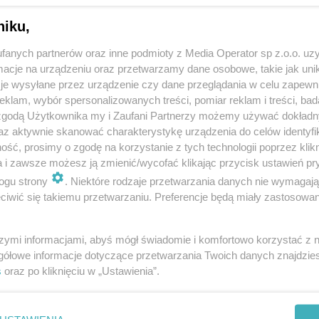
niku,
fanych partnerów oraz inne podmioty z Media Operator sp z.o.o. uz
cje na urządzeniu oraz przetwarzamy dane osobowe, takie jak unika
je wysyłane przez urządzenie czy dane przeglądania w celu zapewn
klam, wybór spersonalizowanych treści, pomiar reklam i treści, bad
 zgodą Użytkownika my i Zaufani Partnerzy możemy używać dokład
az aktywnie skanować charakterystykę urządzenia do celów identyfi
ść, prosimy o zgodę na korzystanie z tych technologii poprzez klikn
a i zawsze możesz ją zmienić/wycofać klikając przycisk ustawień pr
ogu strony
. Niektóre rodzaje przetwarzania danych nie wymagaj
iwić się takiemu przetwarzaniu. Preferencje będą miały zastosowania
szymi informacjami, abyś mógł świadomie i komfortowo korzystać z
gółowe informacje dotyczące przetwarzania Twoich danych znajdzi
s
oraz po kliknięciu w „Ustawienia”.