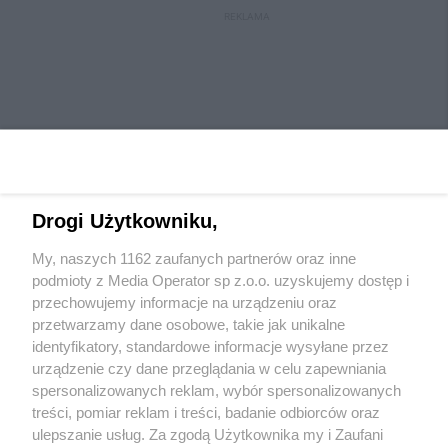
REKLAMA
Drogi Użytkowniku,
My, naszych 1162 zaufanych partnerów oraz inne
Wydawca mediów
lokalnych
podmioty z Media Operator sp z.o.o. uzyskujemy dostęp i
przechowujemy informacje na urządzeniu oraz
przetwarzamy dane osobowe, takie jak unikalne
identyfikatory, standardowe informacje wysyłane przez
urządzenie czy dane przeglądania w celu zapewniania
spersonalizowanych reklam, wybór spersonalizowanych
Nie zapomnij
treści, pomiar reklam i treści, badanie odbiorców oraz
zapoznać się z:
polityką prywatności
ulepszanie usług. Za zgodą Użytkownika my i Zaufani
Twoje
miasto
Skontaktuj się
z nami