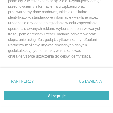
podmioty z Media Operator sp z.o.o. uzyskujemy dostęp i
Tarnowskie Góry
Newsletter
przechowujemy informacje na urządzeniu oraz
Ruda Śląska
Reklama
Świętochłowice
przetwarzamy dane osobowe, takie jak unikalne
Tychy
identyfikatory, standardowe informacje wysyłane przez
Bytom
Katowice
urządzenie czy dane przeglądania w celu zapewniania
Gliwice
spersonalizowanych reklam, wybór spersonalizowanych
Zabrze
treści, pomiar reklam i treści, badanie odbiorców oraz
Zagłębie
ulepszanie usług. Za zgodą Użytkownika my i Zaufani
Partnerzy możemy używać dokładnych danych
geolokalizacyjnych oraz aktywnie skanować
charakterystykę urządzenia do celów identyfikacji.
Ponieważ cenimy Twoją prywatność, prosimy o zgodę na
korzystanie z tych technologii poprzez kliknięcie
„Akceptuję”. Zgoda jest dobrowolna i zawsze możesz ją
zmienić/wycofać klikając przycisk ustawień prywatności
PARTNERZY
USTAWIENIA
znajdujący się w lewym dolnym rogu strony
. Niektóre
rodzaje przetwarzania danych nie wymagają zgody
Akceptuję
użytkownika, ale masz prawo sprzeciwić się takiemu
przetwarzaniu. Preferencje będą miały zastosowania tylko
na tej witrynie.