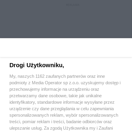
REKLAMA
Drogi Użytkowniku,
My, naszych 1162 zaufanych partnerów oraz inne
Wydawca mediów
lokalnych
podmioty z Media Operator sp z.o.o. uzyskujemy dostęp i
przechowujemy informacje na urządzeniu oraz
przetwarzamy dane osobowe, takie jak unikalne
identyfikatory, standardowe informacje wysyłane przez
urządzenie czy dane przeglądania w celu zapewniania
spersonalizowanych reklam, wybór spersonalizowanych
Nie zapomnij
treści, pomiar reklam i treści, badanie odbiorców oraz
zapoznać się z:
polityką prywatności
ulepszanie usług. Za zgodą Użytkownika my i Zaufani
Twoje
miasto
Skontaktuj się
z nami