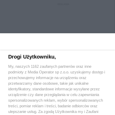
REKLAMA
Drogi Użytkowniku,
My, naszych 1162 zaufanych partnerów oraz inne
Wydawca mediów
lokalnych
podmioty z Media Operator sp z.o.o. uzyskujemy dostęp i
przechowujemy informacje na urządzeniu oraz
przetwarzamy dane osobowe, takie jak unikalne
identyfikatory, standardowe informacje wysyłane przez
urządzenie czy dane przeglądania w celu zapewniania
spersonalizowanych reklam, wybór spersonalizowanych
Nie zapomnij
treści, pomiar reklam i treści, badanie odbiorców oraz
zapoznać się z:
polityką prywatności
ulepszanie usług. Za zgodą Użytkownika my i Zaufani
Twoje
miasto
Skontaktuj się
z nami