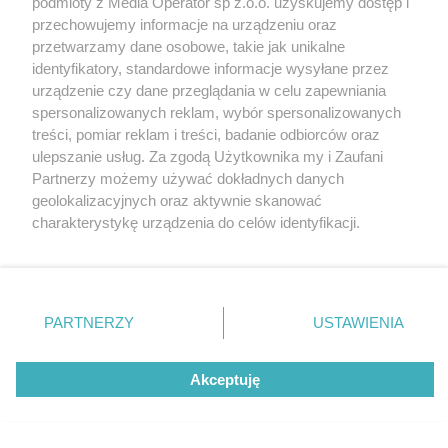
podmioty z Media Operator sp z.o.o. uzyskujemy dostęp i
Tarnowskie Góry
Newsletter
przechowujemy informacje na urządzeniu oraz
Ruda Śląska
Reklama
Świętochłowice
przetwarzamy dane osobowe, takie jak unikalne
Tychy
identyfikatory, standardowe informacje wysyłane przez
Bytom
Katowice
urządzenie czy dane przeglądania w celu zapewniania
Gliwice
spersonalizowanych reklam, wybór spersonalizowanych
Zabrze
treści, pomiar reklam i treści, badanie odbiorców oraz
Zagłębie
ulepszanie usług. Za zgodą Użytkownika my i Zaufani
Partnerzy możemy używać dokładnych danych
geolokalizacyjnych oraz aktywnie skanować
charakterystykę urządzenia do celów identyfikacji.
Ponieważ cenimy Twoją prywatność, prosimy o zgodę na
korzystanie z tych technologii poprzez kliknięcie
„Akceptuję”. Zgoda jest dobrowolna i zawsze możesz ją
zmienić/wycofać klikając przycisk ustawień prywatności
PARTNERZY
USTAWIENIA
znajdujący się w lewym dolnym rogu strony
. Niektóre
rodzaje przetwarzania danych nie wymagają zgody
Akceptuję
użytkownika, ale masz prawo sprzeciwić się takiemu
przetwarzaniu. Preferencje będą miały zastosowania tylko
na tej witrynie.