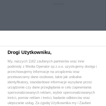
REKLAMA
Drogi Użytkowniku,
My, naszych 1162 zaufanych partnerów oraz inne
Wydawca mediów
lokalnych
podmioty z Media Operator sp z.o.o. uzyskujemy dostęp i
przechowujemy informacje na urządzeniu oraz
przetwarzamy dane osobowe, takie jak unikalne
identyfikatory, standardowe informacje wysyłane przez
urządzenie czy dane przeglądania w celu zapewniania
spersonalizowanych reklam, wybór spersonalizowanych
Nie zapomnij
treści, pomiar reklam i treści, badanie odbiorców oraz
zapoznać się z:
polityką prywatności
ulepszanie usług. Za zgodą Użytkownika my i Zaufani
Twoje
miasto
Skontaktuj się
z nami