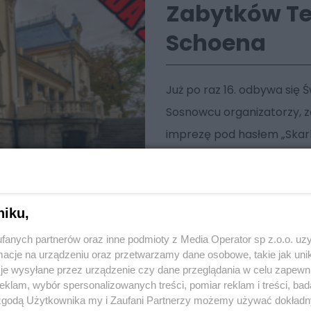
Zabytków Te
Schoena
Już po raz 16. odbywa się 
Sosnowcu organizatorzy, 
imprezę pod hasłem „Skarb
związane z wystawą „Tkaj
Sosnowca”. Przygotowano w
dorosłych, młodzieży oraz d
niku,
fanych partnerów oraz inne podmioty z Media Operator sp z.o.o. uz
cje na urządzeniu oraz przetwarzamy dane osobowe, takie jak unika
je wysyłane przez urządzenie czy dane przeglądania w celu zapewn
klam, wybór spersonalizowanych treści, pomiar reklam i treści, bad
 zgodą Użytkownika my i Zaufani Partnerzy możemy używać dokład