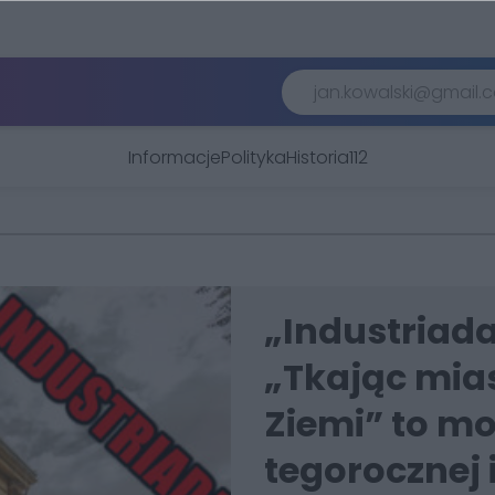
Informacje
Polityka
Historia
112
„Industriad
„Tkając mia
Ziemi” to m
tegorocznej