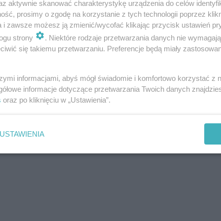
az aktywnie skanować charakterystykę urządzenia do celów identyfi
ść, prosimy o zgodę na korzystanie z tych technologii poprzez klikn
a i zawsze możesz ją zmienić/wycofać klikając przycisk ustawień pr
ogu strony
. Niektóre rodzaje przetwarzania danych nie wymagaj
iwić się takiemu przetwarzaniu. Preferencje będą miały zastosowania
szymi informacjami, abyś mógł świadomie i komfortowo korzystać z
gółowe informacje dotyczące przetwarzania Twoich danych znajdzi
s
oraz po kliknięciu w „Ustawienia”.
USTAWIENIA