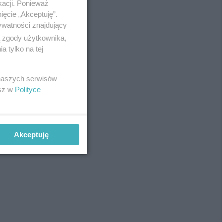
kacji. Ponieważ
ięcie „Akceptuję”.
ywatności znajdujący
ą zgody użytkownika,
 tylko na tej
 naszych serwisów
REKLAMA
esz w
Polityce
Akceptuję