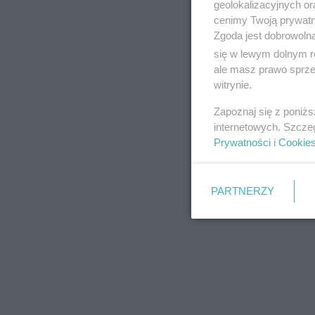
geolokalizacyjnych or
cenimy Twoją prywatno
Zgoda jest dobrowoln
się w lewym dolnym r
ale masz prawo sprzec
witrynie.
Zapoznaj się z poniż
REKLAMA
internetowych. Szcze
Prywatności
i
Cookie
PARTNERZY