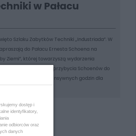
chniki w Pałacu
Święto Szlaku Zabytków Techniki „Industriada”. W
zapraszają do Pałacu Ernesta Schoena na
y Ziemi”, której towarzyszą wydarzenia
ąc miasto. W 150-lecie przybycia Schoenów do
iele atrakcji na 6 intensywnych godzin dla
zieci.
yskujemy dostęp i
lne identyfikatory,
iania
anie odbiorców oraz
nych danych
REKLAMA