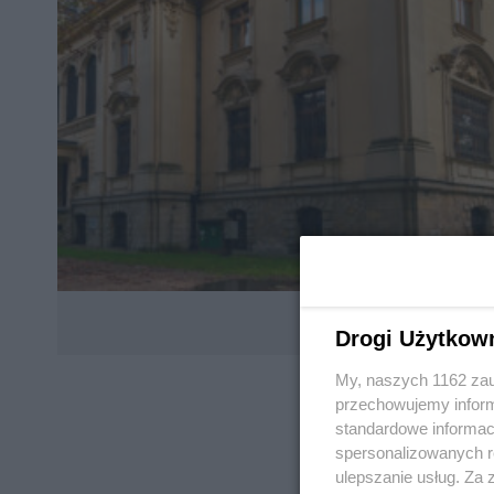
Drogi Użytkow
My, naszych 1162 zau
przechowujemy informa
standardowe informac
spersonalizowanych re
ulepszanie usług. Za
REKLAMA