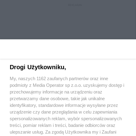
REKLAMA
Drogi Użytkowniku,
My, naszych 1162 zaufanych partnerów oraz inne
Wydawca mediów
lokalnych
podmioty z Media Operator sp z.o.o. uzyskujemy dostęp i
przechowujemy informacje na urządzeniu oraz
przetwarzamy dane osobowe, takie jak unikalne
identyfikatory, standardowe informacje wysyłane przez
urządzenie czy dane przeglądania w celu zapewniania
spersonalizowanych reklam, wybór spersonalizowanych
Nie zapomnij
treści, pomiar reklam i treści, badanie odbiorców oraz
zapoznać się z:
polityką prywatności
ulepszanie usług. Za zgodą Użytkownika my i Zaufani
Twoje
miasto
Skontaktuj się
z nami