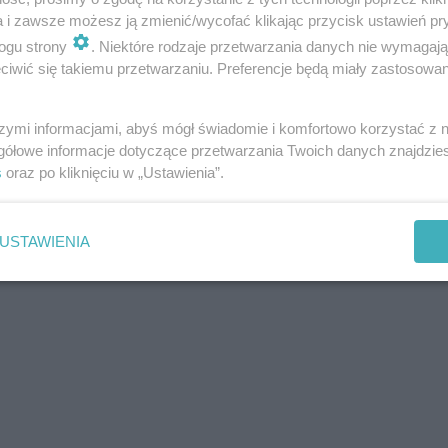
a i zawsze możesz ją zmienić/wycofać klikając przycisk ustawień pr
ogu strony
. Niektóre rodzaje przetwarzania danych nie wymagaj
iwić się takiemu przetwarzaniu. Preferencje będą miały zastosowania
szymi informacjami, abyś mógł świadomie i komfortowo korzystać z
gółowe informacje dotyczące przetwarzania Twoich danych znajdzi
s
oraz po kliknięciu w „Ustawienia”.
USTAWIENIA