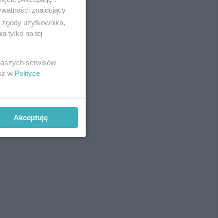
ywatności znajdujący
ą zgody użytkownika,
 tylko na tej
REKLAMA
 naszych serwisów
esz w
Polityce
Akceptuję