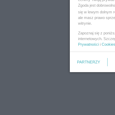
Zgoda jest dobrowoln
się w lewym dolnym r
ale masz prawo sprzec
witrynie.
REKLAMA
Zapoznaj się z poniż
internetowych. Szcze
Prywatności
i
Cookie
PARTNERZY