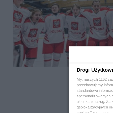
Drogi Użytkow
My, naszych 1162 zau
przechowujemy informa
standardowe informac
spersonalizowanych re
REKLAMA
ulepszanie usług. Za
geolokalizacyjnych or
cenimy Twoją prywatno