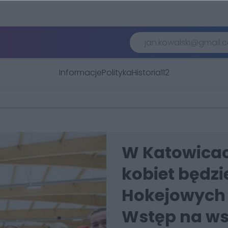
Informacje
Polityka
Historia
112
W Katowicac
kobiet będzi
Hokejowych 
Wstęp na ws