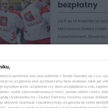
bezpłatny
Od 8 do 14 kwietnia na l
Mistrzostwa Świata Kobiet D
Kazachstanem, Słowenią, W
niku,
fanych partnerów oraz inne podmioty z Media Operator sp z.o.o. uz
cje na urządzeniu oraz przetwarzamy dane osobowe, takie jak unika
je wysyłane przez urządzenie czy dane przeglądania w celu zapewn
klam, wybór spersonalizowanych treści, pomiar reklam i treści, bad
 zgodą Użytkownika my i Zaufani Partnerzy możemy używać dokład
az aktywnie skanować charakterystykę urządzenia do celów identyfi
ść, prosimy o zgodę na korzystanie z tych technologii poprzez klikn