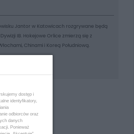
odowisku Jantor w Katowicach rozgrywane będą
ywizji IB. Hokejowe Orlice zmierzą się z
łochami, Chinami i Koreą Południową.
yskujemy dostęp i
lne identyfikatory,
iania
anie odbiorców oraz
REKLAMA
nych danych
kacji. Ponieważ
ięcie „Akceptuję”.