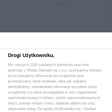
REKLAMA
Drogi Użytkowniku,
My, naszych 1162 zaufanych partnerów oraz inne
Wydawca mediów
lokalnych
podmioty z Media Operator sp z.o.o. uzyskujemy dostęp i
przechowujemy informacje na urządzeniu oraz
przetwarzamy dane osobowe, takie jak unikalne
identyfikatory, standardowe informacje wysyłane przez
urządzenie czy dane przeglądania w celu zapewniania
spersonalizowanych reklam, wybór spersonalizowanych
Nie zapomnij
treści, pomiar reklam i treści, badanie odbiorców oraz
zapoznać się z:
polityką prywatności
ulepszanie usług. Za zgodą Użytkownika my i Zaufani
Twoje
miasto
Skontaktuj się
z nami