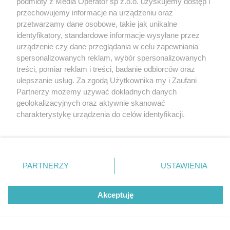
podmioty z Media Operator sp z.o.o. uzyskujemy dostęp i
Tarnowskie Góry
Newsletter
przechowujemy informacje na urządzeniu oraz
Ruda Śląska
Reklama
Świętochłowice
przetwarzamy dane osobowe, takie jak unikalne
Tychy
identyfikatory, standardowe informacje wysyłane przez
Bytom
Katowice
urządzenie czy dane przeglądania w celu zapewniania
Gliwice
spersonalizowanych reklam, wybór spersonalizowanych
Zabrze
treści, pomiar reklam i treści, badanie odbiorców oraz
Zagłębie
ulepszanie usług. Za zgodą Użytkownika my i Zaufani
Partnerzy możemy używać dokładnych danych
geolokalizacyjnych oraz aktywnie skanować
charakterystykę urządzenia do celów identyfikacji.
Ponieważ cenimy Twoją prywatność, prosimy o zgodę na
korzystanie z tych technologii poprzez kliknięcie
„Akceptuję”. Zgoda jest dobrowolna i zawsze możesz ją
zmienić/wycofać klikając przycisk ustawień prywatności
PARTNERZY
USTAWIENIA
znajdujący się w lewym dolnym rogu strony
. Niektóre
rodzaje przetwarzania danych nie wymagają zgody
Akceptuję
użytkownika, ale masz prawo sprzeciwić się takiemu
przetwarzaniu. Preferencje będą miały zastosowania tylko
na tej witrynie.