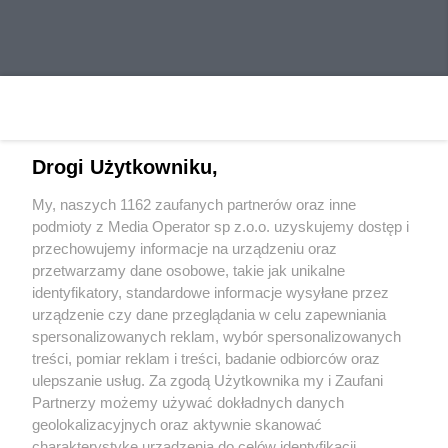
Drogi Użytkowniku,
My, naszych 1162 zaufanych partnerów oraz inne
Wydawca mediów
lokalnych
podmioty z Media Operator sp z.o.o. uzyskujemy dostęp i
przechowujemy informacje na urządzeniu oraz
przetwarzamy dane osobowe, takie jak unikalne
identyfikatory, standardowe informacje wysyłane przez
urządzenie czy dane przeglądania w celu zapewniania
spersonalizowanych reklam, wybór spersonalizowanych
Nie zapomnij
treści, pomiar reklam i treści, badanie odbiorców oraz
zapoznać się z:
polityką prywatności
ulepszanie usług. Za zgodą Użytkownika my i Zaufani
Twoje
miasto
Skontaktuj się
z nami
Partnerzy możemy używać dokładnych danych
Piekary Śląskie
Kontakt
geolokalizacyjnych oraz aktywnie skanować
Chorzów
Redakcja
charakterystykę urządzenia do celów identyfikacji.