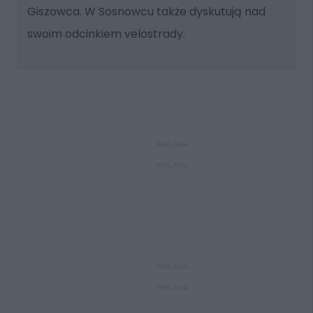
Giszowca. W Sosnowcu także dyskutują nad
swoim odcinkiem velostrady.
REKLAMA
REKLAMA
REKLAMA
REKLAMA