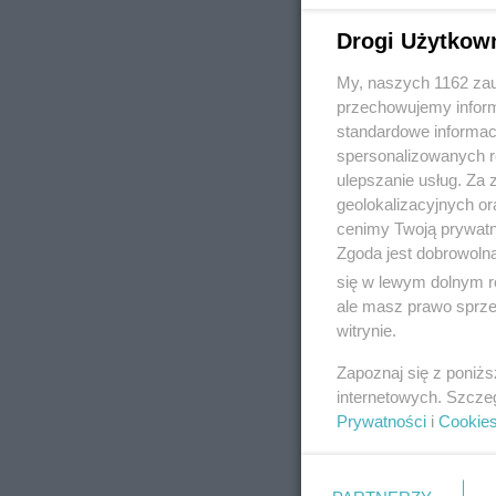
Drogi Użytkow
My, naszych 1162 zau
REKLAMA
przechowujemy informa
standardowe informac
spersonalizowanych re
ulepszanie usług. Za
geolokalizacyjnych or
cenimy Twoją prywatno
Zgoda jest dobrowoln
się w lewym dolnym r
ale masz prawo sprzec
witrynie.
Zapoznaj się z poniż
internetowych. Szcze
Prywatności
i
Cookie