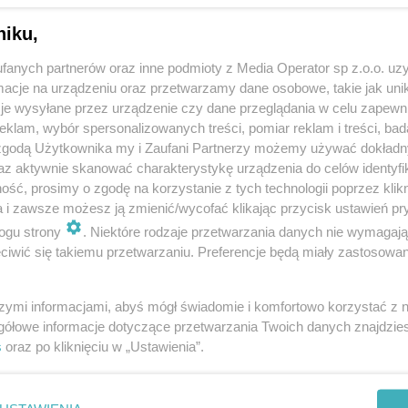
niku,
fanych partnerów oraz inne podmioty z Media Operator sp z.o.o. uz
cje na urządzeniu oraz przetwarzamy dane osobowe, takie jak unika
je wysyłane przez urządzenie czy dane przeglądania w celu zapewn
klam, wybór spersonalizowanych treści, pomiar reklam i treści, bad
 zgodą Użytkownika my i Zaufani Partnerzy możemy używać dokład
az aktywnie skanować charakterystykę urządzenia do celów identyfi
ść, prosimy o zgodę na korzystanie z tych technologii poprzez klikn
a i zawsze możesz ją zmienić/wycofać klikając przycisk ustawień pr
ogu strony
. Niektóre rodzaje przetwarzania danych nie wymagaj
iwić się takiemu przetwarzaniu. Preferencje będą miały zastosowania
szymi informacjami, abyś mógł świadomie i komfortowo korzystać z
gółowe informacje dotyczące przetwarzania Twoich danych znajdzi
s
oraz po kliknięciu w „Ustawienia”.