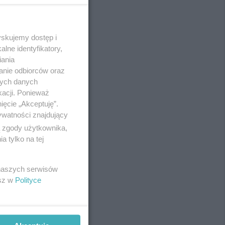
yskujemy dostęp i
REKLAMA
lne identyfikatory,
iania
anie odbiorców oraz
nych danych
kacji. Ponieważ
ięcie „Akceptuję”.
ywatności znajdujący
ą zgody użytkownika,
 tylko na tej
 naszych serwisów
esz w
Polityce