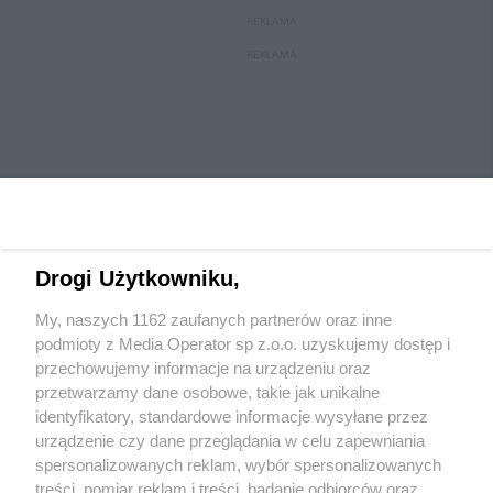
REKLAMA
REKLAMA
Drogi Użytkowniku,
My, naszych 1162 zaufanych partnerów oraz inne
Wydawca mediów
lokalnych
podmioty z Media Operator sp z.o.o. uzyskujemy dostęp i
przechowujemy informacje na urządzeniu oraz
przetwarzamy dane osobowe, takie jak unikalne
identyfikatory, standardowe informacje wysyłane przez
urządzenie czy dane przeglądania w celu zapewniania
spersonalizowanych reklam, wybór spersonalizowanych
Nie zapomnij
treści, pomiar reklam i treści, badanie odbiorców oraz