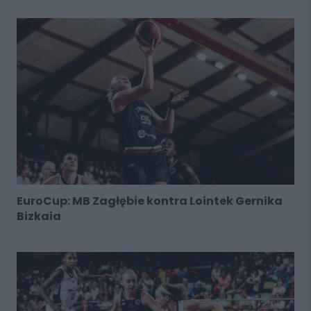
EuroCup: MB Zagłębie kontra Lointek Gernika
Bizkaia