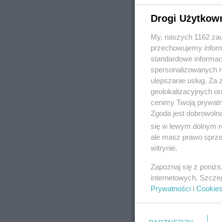
Drogi Użytkow
My, naszych 1162 zau
REKLAMA
przechowujemy informa
standardowe informac
spersonalizowanych re
ulepszanie usług. Za
geolokalizacyjnych or
cenimy Twoją prywatno
Zgoda jest dobrowoln
się w lewym dolnym r
ale masz prawo sprzec
witrynie.
Zapoznaj się z poniż
internetowych. Szcze
Prywatności
i
Cookie