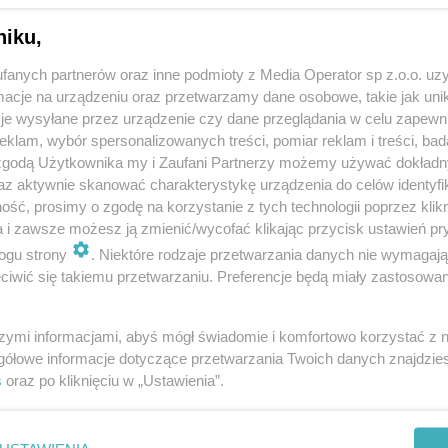
niku,
fanych partnerów oraz inne podmioty z Media Operator sp z.o.o. uz
cje na urządzeniu oraz przetwarzamy dane osobowe, takie jak unika
je wysyłane przez urządzenie czy dane przeglądania w celu zapewn
klam, wybór spersonalizowanych treści, pomiar reklam i treści, bad
 zgodą Użytkownika my i Zaufani Partnerzy możemy używać dokład
az aktywnie skanować charakterystykę urządzenia do celów identyfi
ść, prosimy o zgodę na korzystanie z tych technologii poprzez klikn
a i zawsze możesz ją zmienić/wycofać klikając przycisk ustawień pr
ogu strony
. Niektóre rodzaje przetwarzania danych nie wymagaj
iwić się takiemu przetwarzaniu. Preferencje będą miały zastosowania
szymi informacjami, abyś mógł świadomie i komfortowo korzystać z
gółowe informacje dotyczące przetwarzania Twoich danych znajdzi
s
oraz po kliknięciu w „Ustawienia”.