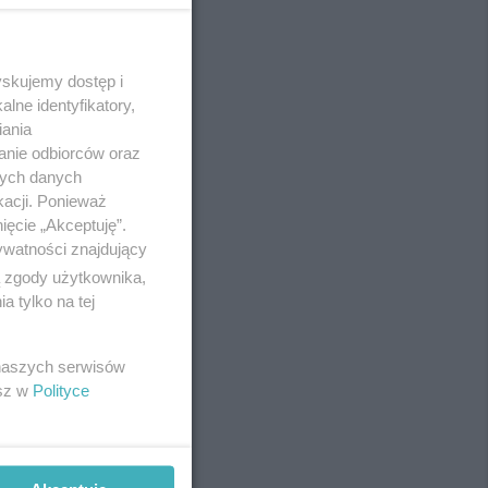
yskujemy dostęp i
REKLAMA
lne identyfikatory,
iania
anie odbiorców oraz
nych danych
kacji. Ponieważ
ięcie „Akceptuję”.
ywatności znajdujący
ą zgody użytkownika,
 tylko na tej
 naszych serwisów
esz w
Polityce