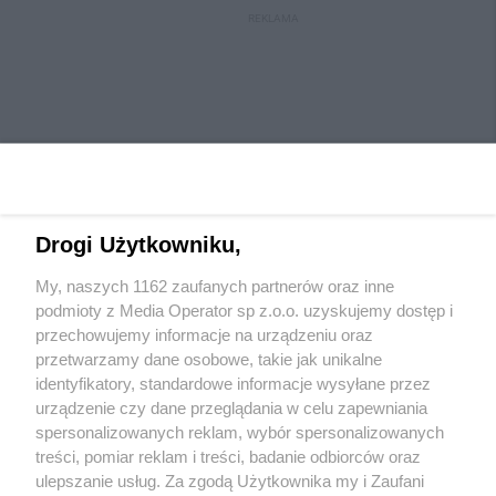
REKLAMA
Drogi Użytkowniku,
My, naszych 1162 zaufanych partnerów oraz inne
Wydawca mediów
lokalnych
podmioty z Media Operator sp z.o.o. uzyskujemy dostęp i
przechowujemy informacje na urządzeniu oraz
przetwarzamy dane osobowe, takie jak unikalne
identyfikatory, standardowe informacje wysyłane przez
urządzenie czy dane przeglądania w celu zapewniania
spersonalizowanych reklam, wybór spersonalizowanych
Nie zapomnij
treści, pomiar reklam i treści, badanie odbiorców oraz
zapoznać się z:
polityką prywatności
ulepszanie usług. Za zgodą Użytkownika my i Zaufani
Twoje
miasto
Skontaktuj się
z nami