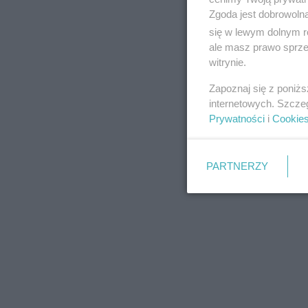
Zgoda jest dobrowoln
się w lewym dolnym r
ale masz prawo sprzec
witrynie.
REKLAMA
Zapoznaj się z poniż
internetowych. Szcze
Prywatności
i
Cookie
PARTNERZY