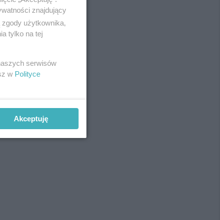
ywatności znajdujący
ą zgody użytkownika,
 tylko na tej
REKLAMA
 naszych serwisów
esz w
Polityce
Akceptuję