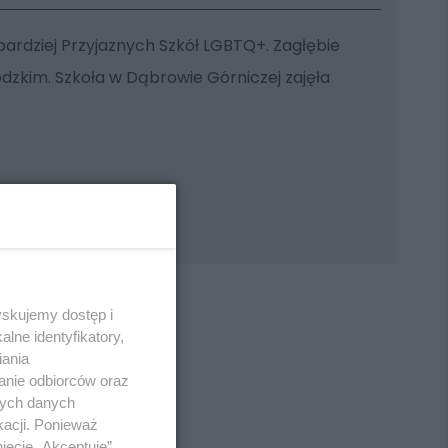
bardziej Przyjaznych Szkół LGBTQ+. Zagłębie
zkim. Szkoła w Dąbrowie Górniczej zajęła
yskujemy dostęp i
lne identyfikatory,
iania
anie odbiorców oraz
REKLAMA
nych danych
kacji. Ponieważ
ięcie „Akceptuję”.