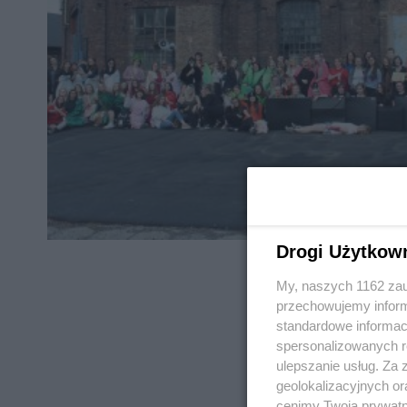
Drogi Użytkow
My, naszych 1162 zau
przechowujemy informa
standardowe informac
spersonalizowanych re
REKLAMA
ulepszanie usług. Za
geolokalizacyjnych or
cenimy Twoją prywatno