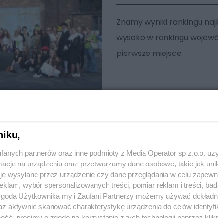
Znamy wyniki rankingu naj
wysoko w rankingu wojewód
pierwsze miejsce.
niku,
fanych partnerów oraz inne podmioty z Media Operator sp z.o.o. uz
cje na urządzeniu oraz przetwarzamy dane osobowe, takie jak unika
je wysyłane przez urządzenie czy dane przeglądania w celu zapewn
klam, wybór spersonalizowanych treści, pomiar reklam i treści, bad
 zgodą Użytkownika my i Zaufani Partnerzy możemy używać dokład
az aktywnie skanować charakterystykę urządzenia do celów identyfi
ść, prosimy o zgodę na korzystanie z tych technologii poprzez klikn