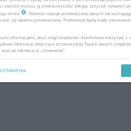
a i zawsze możesz ją zmienić/wycofać klikając przycisk ustawień pr
ogu strony
. Niektóre rodzaje przetwarzania danych nie wymagaj
iwić się takiemu przetwarzaniu. Preferencje będą miały zastosowania
szymi informacjami, abyś mógł świadomie i komfortowo korzystać z
gółowe informacje dotyczące przetwarzania Twoich danych znajdzi
s
oraz po kliknięciu w „Ustawienia”.
USTAWIENIA