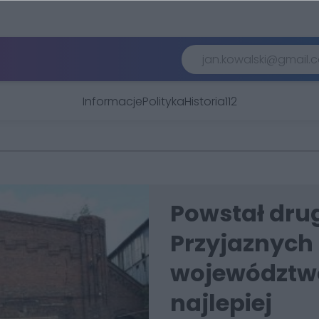
Informacje
Polityka
Historia
112
Powstał drug
Przyjaznych 
województwo
najlepiej