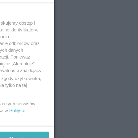
yskujemy dostęp i
REKLAMA
lne identyfikatory,
iania
anie odbiorców oraz
nych danych
kacji. Ponieważ
ięcie „Akceptuję”.
ywatności znajdujący
ą zgody użytkownika,
 tylko na tej
 naszych serwisów
esz w
Polityce