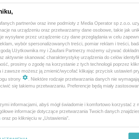
niku,
fanych partnerów oraz inne podmioty z Media Operator sp z.o.o. uz
cje na urządzeniu oraz przetwarzamy dane osobowe, takie jak unika
je wysyłane przez urządzenie czy dane przeglądania w celu zapewn
klam, wybór spersonalizowanych treści, pomiar reklam i treści, bad
 zgodą Użytkownika my i Zaufani Partnerzy możemy używać dokład
az aktywnie skanować charakterystykę urządzenia do celów identyfi
ść, prosimy o zgodę na korzystanie z tych technologii poprzez klikn
a i zawsze możesz ją zmienić/wycofać klikając przycisk ustawień pr
ogu strony
. Niektóre rodzaje przetwarzania danych nie wymagaj
iwić się takiemu przetwarzaniu. Preferencje będą miały zastosowania
szymi informacjami, abyś mógł świadomie i komfortowo korzystać z
gółowe informacje dotyczące przetwarzania Twoich danych znajdzi
s
oraz po kliknięciu w „Ustawienia”.