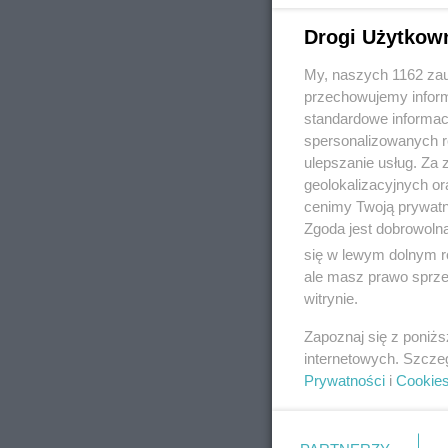
Drogi Użytkow
My, naszych 1162 zau
REKLAMA
przechowujemy informa
standardowe informac
spersonalizowanych re
ulepszanie usług. Za
geolokalizacyjnych or
cenimy Twoją prywatno
Zgoda jest dobrowoln
się w lewym dolnym r
ale masz prawo sprzec
witrynie.
Zapoznaj się z poniż
internetowych. Szcze
Prywatności
i
Cookie