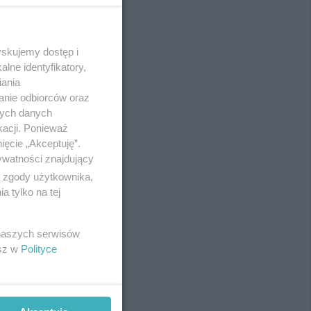
yskujemy dostęp i
REKLAMA
lne identyfikatory,
iania
anie odbiorców oraz
nych danych
kacji. Ponieważ
ięcie „Akceptuję”.
ywatności znajdujący
ą zgody użytkownika,
 tylko na tej
 naszych serwisów
esz w
Polityce