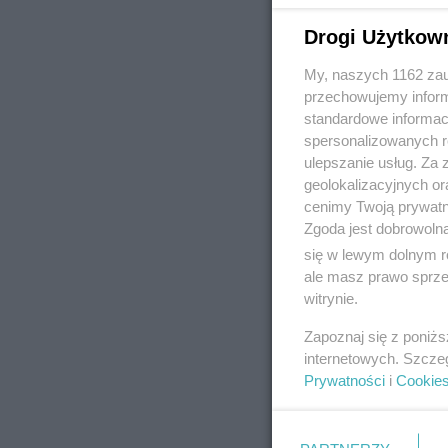
Drogi Użytkow
My, naszych 1162 zau
REKLAMA
przechowujemy informa
standardowe informac
spersonalizowanych re
ulepszanie usług. Za
geolokalizacyjnych or
cenimy Twoją prywatno
Zgoda jest dobrowoln
się w lewym dolnym r
ale masz prawo sprzec
witrynie.
Zapoznaj się z poniż
internetowych. Szcze
Prywatności
i
Cookie