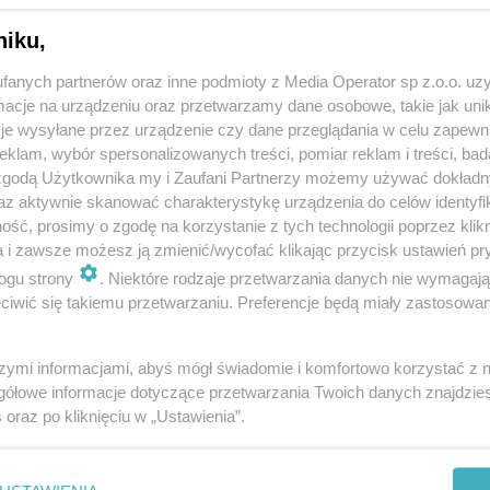
niku,
fanych partnerów oraz inne podmioty z Media Operator sp z.o.o. uz
cje na urządzeniu oraz przetwarzamy dane osobowe, takie jak unika
je wysyłane przez urządzenie czy dane przeglądania w celu zapewn
klam, wybór spersonalizowanych treści, pomiar reklam i treści, bad
 zgodą Użytkownika my i Zaufani Partnerzy możemy używać dokład
az aktywnie skanować charakterystykę urządzenia do celów identyfi
ść, prosimy o zgodę na korzystanie z tych technologii poprzez klikn
a i zawsze możesz ją zmienić/wycofać klikając przycisk ustawień pr
ogu strony
. Niektóre rodzaje przetwarzania danych nie wymagaj
iwić się takiemu przetwarzaniu. Preferencje będą miały zastosowania
szymi informacjami, abyś mógł świadomie i komfortowo korzystać z
gółowe informacje dotyczące przetwarzania Twoich danych znajdzi
s
oraz po kliknięciu w „Ustawienia”.