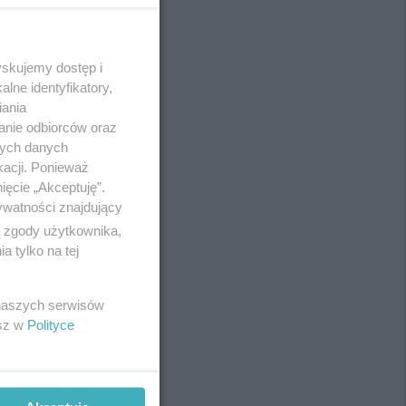
yskujemy dostęp i
REKLAMA
lne identyfikatory,
iania
anie odbiorców oraz
nych danych
kacji. Ponieważ
ięcie „Akceptuję”.
ywatności znajdujący
ą zgody użytkownika,
 tylko na tej
 naszych serwisów
esz w
Polityce