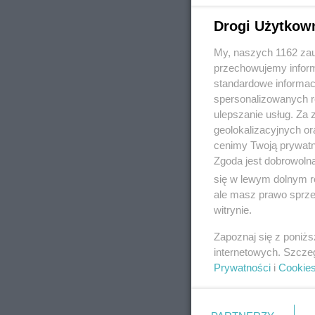
Drogi Użytkow
My, naszych 1162 zau
REKLAMA
przechowujemy informa
standardowe informac
spersonalizowanych re
ulepszanie usług. Za
geolokalizacyjnych or
cenimy Twoją prywatno
Zgoda jest dobrowoln
się w lewym dolnym r
ale masz prawo sprzec
witrynie.
Zapoznaj się z poniż
internetowych. Szcze
Prywatności
i
Cookie