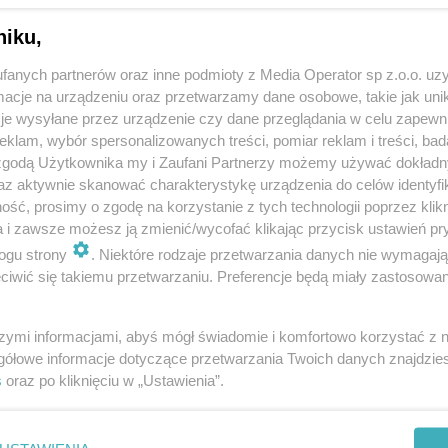
niku,
fanych partnerów oraz inne podmioty z Media Operator sp z.o.o. uz
cje na urządzeniu oraz przetwarzamy dane osobowe, takie jak unika
je wysyłane przez urządzenie czy dane przeglądania w celu zapewn
klam, wybór spersonalizowanych treści, pomiar reklam i treści, bad
 zgodą Użytkownika my i Zaufani Partnerzy możemy używać dokład
az aktywnie skanować charakterystykę urządzenia do celów identyfi
ść, prosimy o zgodę na korzystanie z tych technologii poprzez klikn
a i zawsze możesz ją zmienić/wycofać klikając przycisk ustawień pr
ogu strony
. Niektóre rodzaje przetwarzania danych nie wymagaj
iwić się takiemu przetwarzaniu. Preferencje będą miały zastosowania
szymi informacjami, abyś mógł świadomie i komfortowo korzystać z
gółowe informacje dotyczące przetwarzania Twoich danych znajdzi
s
oraz po kliknięciu w „Ustawienia”.