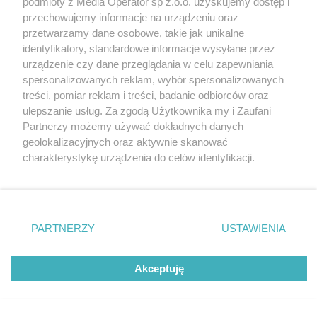
podmioty z Media Operator sp z.o.o. uzyskujemy dostęp i
Tarnowskie Góry
Newsletter
przechowujemy informacje na urządzeniu oraz
Ruda Śląska
Reklama
Świętochłowice
przetwarzamy dane osobowe, takie jak unikalne
Tychy
identyfikatory, standardowe informacje wysyłane przez
Bytom
Katowice
urządzenie czy dane przeglądania w celu zapewniania
Gliwice
spersonalizowanych reklam, wybór spersonalizowanych
Zabrze
treści, pomiar reklam i treści, badanie odbiorców oraz
Zagłębie
ulepszanie usług. Za zgodą Użytkownika my i Zaufani
Partnerzy możemy używać dokładnych danych
geolokalizacyjnych oraz aktywnie skanować
charakterystykę urządzenia do celów identyfikacji.
Ponieważ cenimy Twoją prywatność, prosimy o zgodę na
korzystanie z tych technologii poprzez kliknięcie
„Akceptuję”. Zgoda jest dobrowolna i zawsze możesz ją
zmienić/wycofać klikając przycisk ustawień prywatności
PARTNERZY
USTAWIENIA
znajdujący się w lewym dolnym rogu strony
. Niektóre
rodzaje przetwarzania danych nie wymagają zgody
Akceptuję
użytkownika, ale masz prawo sprzeciwić się takiemu
przetwarzaniu. Preferencje będą miały zastosowania tylko
na tej witrynie.