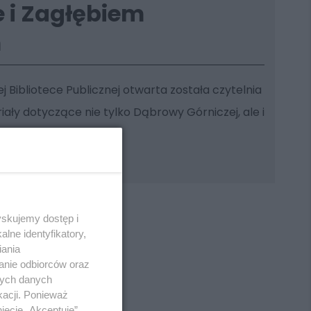
 i Zagłębiem
m
iej Bibliotece Publicznej otwarta została czytelnia
riały dotyczące nie tylko Dąbrowy Górniczej, ale i
yskujemy dostęp i
lne identyfikatory,
iania
anie odbiorców oraz
REKLAMA
nych danych
kacji. Ponieważ
ięcie „Akceptuję”.