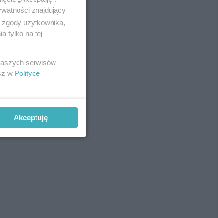
ywatności znajdujący
ą zgody użytkownika,
 tylko na tej
REKLAMA
 naszych serwisów
esz w
Polityce
Akceptuję