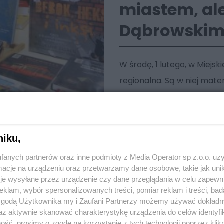
miastem, ale
Dąbrowski
W środę, 1 lutego, w Miejsk
regionalna. Są w niej mate
Zagłębia Dąbrowskiego.
niku,
fanych partnerów oraz inne podmioty z Media Operator sp z.o.o. uz
cje na urządzeniu oraz przetwarzamy dane osobowe, takie jak unika
je wysyłane przez urządzenie czy dane przeglądania w celu zapewn
klam, wybór spersonalizowanych treści, pomiar reklam i treści, bad
 zgodą Użytkownika my i Zaufani Partnerzy możemy używać dokład
az aktywnie skanować charakterystykę urządzenia do celów identyfi
ść, prosimy o zgodę na korzystanie z tych technologii poprzez klikn