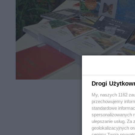
Drogi Użytkow
My, naszych 1162 zau
przechowujemy informa
standardowe informac
spersonalizowanych re
REKLAMA
ulepszanie usług. Za
geolokalizacyjnych or
cenimy Twoją prywatno