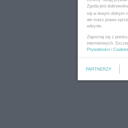
Zgoda jest dobrowoln
się w lewym dolnym r
ale masz prawo sprzec
witrynie.
REKLAMA
Zapoznaj się z poniż
internetowych. Szcze
Prywatności
i
Cookie
PARTNERZY