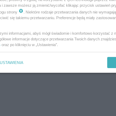
a i zawsze możesz ją zmienić/wycofać klikając przycisk ustawień pr
ogu strony
. Niektóre rodzaje przetwarzania danych nie wymagaj
iwić się takiemu przetwarzaniu. Preferencje będą miały zastosowania
szymi informacjami, abyś mógł świadomie i komfortowo korzystać z
gółowe informacje dotyczące przetwarzania Twoich danych znajdzi
s
oraz po kliknięciu w „Ustawienia”.
USTAWIENIA