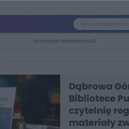
Informacje
Polityka
Historia
112
P
Dąbrowa Gór
Bibliotece P
czytelnię reg
materiały zw