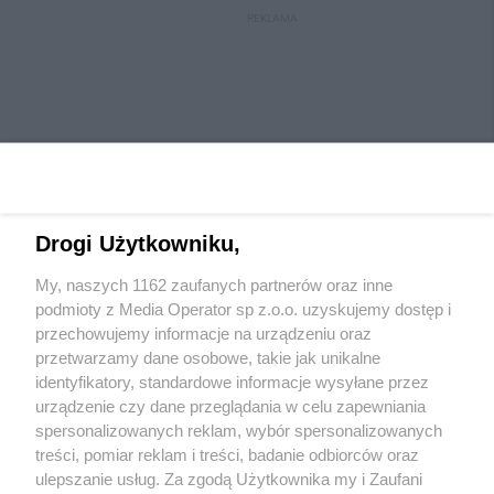
REKLAMA
Drogi Użytkowniku,
My, naszych 1162 zaufanych partnerów oraz inne
Wydawca mediów
lokalnych
podmioty z Media Operator sp z.o.o. uzyskujemy dostęp i
przechowujemy informacje na urządzeniu oraz
przetwarzamy dane osobowe, takie jak unikalne
identyfikatory, standardowe informacje wysyłane przez
urządzenie czy dane przeglądania w celu zapewniania
spersonalizowanych reklam, wybór spersonalizowanych
Nie zapomnij
treści, pomiar reklam i treści, badanie odbiorców oraz
zapoznać się z:
polityką prywatności
ulepszanie usług. Za zgodą Użytkownika my i Zaufani
Twoje
miasto
Skontaktuj się
z nami