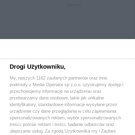
REKLAMA
Drogi Użytkowniku,
My, naszych 1162 zaufanych partnerów oraz inne
Wydawca mediów
lokalnych
podmioty z Media Operator sp z.o.o. uzyskujemy dostęp i
przechowujemy informacje na urządzeniu oraz
przetwarzamy dane osobowe, takie jak unikalne
identyfikatory, standardowe informacje wysyłane przez
urządzenie czy dane przeglądania w celu zapewniania
spersonalizowanych reklam, wybór spersonalizowanych
Nie zapomnij
treści, pomiar reklam i treści, badanie odbiorców oraz
zapoznać się z:
polityką prywatności
ulepszanie usług. Za zgodą Użytkownika my i Zaufani
Twoje
miasto
Skontaktuj się
z nami