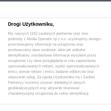
Drogi Użytkowniku,
My, naszych 1162 zaufanych partnerów oraz inne
Wydawca mediów
lokalnych
podmioty z Media Operator sp z.o.o. uzyskujemy dostęp i
przechowujemy informacje na urządzeniu oraz
przetwarzamy dane osobowe, takie jak unikalne
identyfikatory, standardowe informacje wysyłane przez
urządzenie czy dane przeglądania w celu zapewniania
spersonalizowanych reklam, wybór spersonalizowanych
Nie zapomnij
treści, pomiar reklam i treści, badanie odbiorców oraz
zapoznać się z:
polityką prywatności
ulepszanie usług. Za zgodą Użytkownika my i Zaufani
Twoje
miasto
Skontaktuj się
z nami
Partnerzy możemy używać dokładnych danych
Piekary Śląskie
Kontakt
geolokalizacyjnych oraz aktywnie skanować
Chorzów
Redakcja
charakterystykę urządzenia do celów identyfikacji.
Tarnowskie Góry
Newsletter
Ruda Śląska
Reklama
Ponieważ cenimy Twoją prywatność, prosimy o zgodę na
Świętochłowice
korzystanie z tych technologii poprzez kliknięcie
Tychy
„Akceptuję”. Zgoda jest dobrowolna i zawsze możesz ją
Bytom