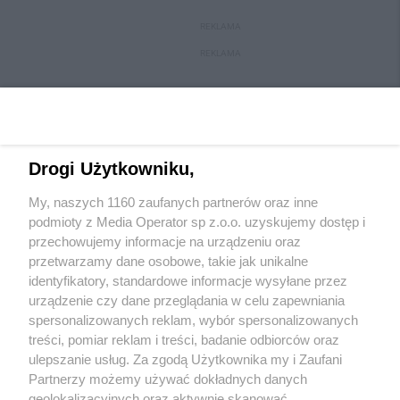
REKLAMA
REKLAMA
Drogi Użytkowniku,
My, naszych 1160 zaufanych partnerów oraz inne
podmioty z Media Operator sp z.o.o. uzyskujemy dostęp i
przechowujemy informacje na urządzeniu oraz
przetwarzamy dane osobowe, takie jak unikalne
Wydawca mediów
lokalnych
identyfikatory, standardowe informacje wysyłane przez
urządzenie czy dane przeglądania w celu zapewniania
spersonalizowanych reklam, wybór spersonalizowanych
treści, pomiar reklam i treści, badanie odbiorców oraz
ulepszanie usług. Za zgodą Użytkownika my i Zaufani
Partnerzy możemy używać dokładnych danych
geolokalizacyjnych oraz aktywnie skanować