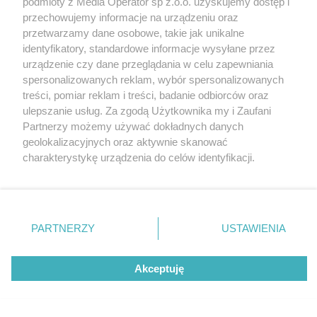
podmioty z Media Operator sp z.o.o. uzyskujemy dostęp i
Tarnowskie Góry
Newsletter
przechowujemy informacje na urządzeniu oraz
Ruda Śląska
Reklama
Świętochłowice
przetwarzamy dane osobowe, takie jak unikalne
Tychy
identyfikatory, standardowe informacje wysyłane przez
Bytom
Katowice
urządzenie czy dane przeglądania w celu zapewniania
Gliwice
spersonalizowanych reklam, wybór spersonalizowanych
Zabrze
treści, pomiar reklam i treści, badanie odbiorców oraz
Zagłębie
ulepszanie usług. Za zgodą Użytkownika my i Zaufani
Partnerzy możemy używać dokładnych danych
geolokalizacyjnych oraz aktywnie skanować
charakterystykę urządzenia do celów identyfikacji.
Ponieważ cenimy Twoją prywatność, prosimy o zgodę na
korzystanie z tych technologii poprzez kliknięcie
„Akceptuję”. Zgoda jest dobrowolna i zawsze możesz ją
zmienić/wycofać klikając przycisk ustawień prywatności
PARTNERZY
USTAWIENIA
znajdujący się w lewym dolnym rogu strony
. Niektóre
rodzaje przetwarzania danych nie wymagają zgody
Akceptuję
użytkownika, ale masz prawo sprzeciwić się takiemu
przetwarzaniu. Preferencje będą miały zastosowania tylko
na tej witrynie.