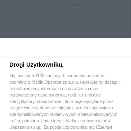
REKLAMA
Drogi Użytkowniku,
My, naszych 1162 zaufanych partnerów oraz inne
Wydawca mediów
lokalnych
podmioty z Media Operator sp z.o.o. uzyskujemy dostęp i
przechowujemy informacje na urządzeniu oraz
przetwarzamy dane osobowe, takie jak unikalne
identyfikatory, standardowe informacje wysyłane przez
urządzenie czy dane przeglądania w celu zapewniania
spersonalizowanych reklam, wybór spersonalizowanych
Nie zapomnij
treści, pomiar reklam i treści, badanie odbiorców oraz
zapoznać się z:
polityką prywatności
ulepszanie usług. Za zgodą Użytkownika my i Zaufani
Twoje
miasto
Skontaktuj się
z nami