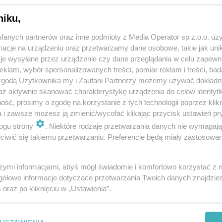
niku,
fanych partnerów oraz inne podmioty z Media Operator sp z.o.o. uz
cje na urządzeniu oraz przetwarzamy dane osobowe, takie jak unika
je wysyłane przez urządzenie czy dane przeglądania w celu zapewn
klam, wybór spersonalizowanych treści, pomiar reklam i treści, bad
 zgodą Użytkownika my i Zaufani Partnerzy możemy używać dokład
az aktywnie skanować charakterystykę urządzenia do celów identyfi
ść, prosimy o zgodę na korzystanie z tych technologii poprzez klikn
a i zawsze możesz ją zmienić/wycofać klikając przycisk ustawień pr
ogu strony
. Niektóre rodzaje przetwarzania danych nie wymagaj
iwić się takiemu przetwarzaniu. Preferencje będą miały zastosowania
szymi informacjami, abyś mógł świadomie i komfortowo korzystać z
gółowe informacje dotyczące przetwarzania Twoich danych znajdzi
s
oraz po kliknięciu w „Ustawienia”.