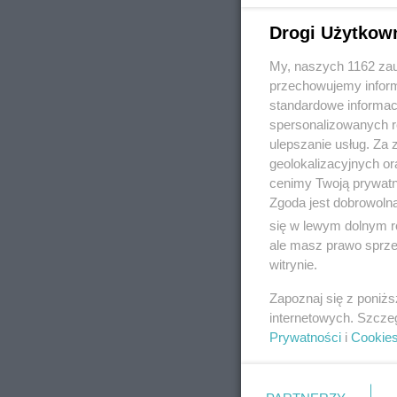
Drogi Użytkow
My, naszych 1162 zau
REKLAMA
przechowujemy informa
standardowe informac
spersonalizowanych re
ulepszanie usług. Za
geolokalizacyjnych or
cenimy Twoją prywatno
Zgoda jest dobrowoln
się w lewym dolnym r
ale masz prawo sprzec
witrynie.
Zapoznaj się z poniż
internetowych. Szcze
Prywatności
i
Cookie