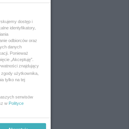
yskujemy dostęp i
REKLAMA
lne identyfikatory,
iania
anie odbiorców oraz
nych danych
kacji. Ponieważ
ięcie „Akceptuję”.
ywatności znajdujący
ą zgody użytkownika,
 tylko na tej
 naszych serwisów
esz w
Polityce