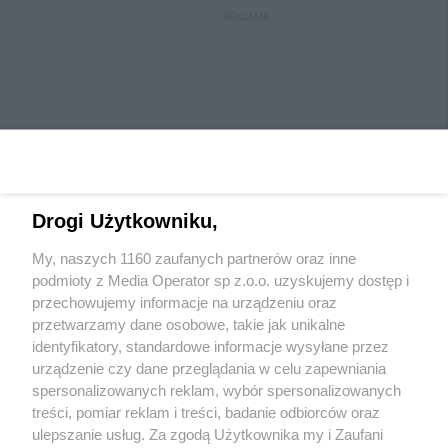
REKLAMA
Drogi Użytkowniku,
My, naszych 1160 zaufanych partnerów oraz inne
Wydawca mediów
lokalnych
podmioty z Media Operator sp z.o.o. uzyskujemy dostęp i
przechowujemy informacje na urządzeniu oraz
przetwarzamy dane osobowe, takie jak unikalne
identyfikatory, standardowe informacje wysyłane przez
urządzenie czy dane przeglądania w celu zapewniania
spersonalizowanych reklam, wybór spersonalizowanych
Nie zapomnij
treści, pomiar reklam i treści, badanie odbiorców oraz
zapoznać się z:
polityką prywatności
ulepszanie usług. Za zgodą Użytkownika my i Zaufani
Twoje
miasto
Skontaktuj się
z nami