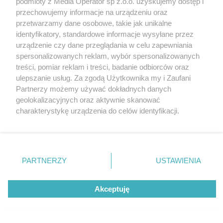
podmioty z Media Operator sp z.o.o. uzyskujemy dostęp i
Tarnowskie Góry
Newsletter
przechowujemy informacje na urządzeniu oraz
Ruda Śląska
Reklama
Świętochłowice
przetwarzamy dane osobowe, takie jak unikalne
Tychy
identyfikatory, standardowe informacje wysyłane przez
Bytom
Katowice
urządzenie czy dane przeglądania w celu zapewniania
Gliwice
spersonalizowanych reklam, wybór spersonalizowanych
Zabrze
treści, pomiar reklam i treści, badanie odbiorców oraz
Zagłębie
ulepszanie usług. Za zgodą Użytkownika my i Zaufani
Partnerzy możemy używać dokładnych danych
geolokalizacyjnych oraz aktywnie skanować
charakterystykę urządzenia do celów identyfikacji.
Ponieważ cenimy Twoją prywatność, prosimy o zgodę na
korzystanie z tych technologii poprzez kliknięcie
„Akceptuję”. Zgoda jest dobrowolna i zawsze możesz ją
zmienić/wycofać klikając przycisk ustawień prywatności
PARTNERZY
USTAWIENIA
znajdujący się w lewym dolnym rogu strony
. Niektóre
rodzaje przetwarzania danych nie wymagają zgody
Akceptuję
użytkownika, ale masz prawo sprzeciwić się takiemu
przetwarzaniu. Preferencje będą miały zastosowania tylko
na tej witrynie.