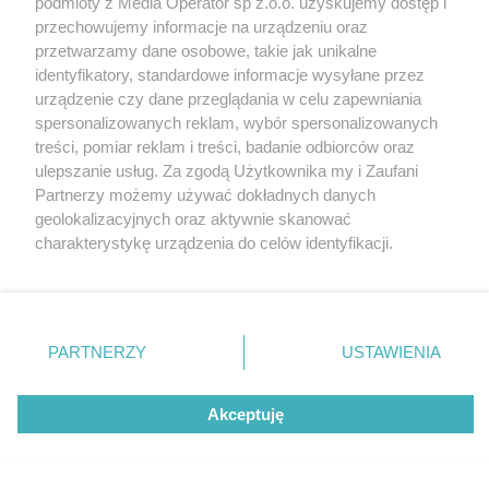
podmioty z Media Operator sp z.o.o. uzyskujemy dostęp i
Tarnowskie Góry
Newsletter
przechowujemy informacje na urządzeniu oraz
Ruda Śląska
Reklama
Świętochłowice
przetwarzamy dane osobowe, takie jak unikalne
Tychy
identyfikatory, standardowe informacje wysyłane przez
Bytom
Katowice
urządzenie czy dane przeglądania w celu zapewniania
Gliwice
spersonalizowanych reklam, wybór spersonalizowanych
Zabrze
treści, pomiar reklam i treści, badanie odbiorców oraz
Zagłębie
ulepszanie usług. Za zgodą Użytkownika my i Zaufani
Partnerzy możemy używać dokładnych danych
geolokalizacyjnych oraz aktywnie skanować
charakterystykę urządzenia do celów identyfikacji.
Ponieważ cenimy Twoją prywatność, prosimy o zgodę na
korzystanie z tych technologii poprzez kliknięcie
„Akceptuję”. Zgoda jest dobrowolna i zawsze możesz ją
zmienić/wycofać klikając przycisk ustawień prywatności
PARTNERZY
USTAWIENIA
znajdujący się w lewym dolnym rogu strony
. Niektóre
rodzaje przetwarzania danych nie wymagają zgody
Akceptuję
użytkownika, ale masz prawo sprzeciwić się takiemu
przetwarzaniu. Preferencje będą miały zastosowania tylko
na tej witrynie.