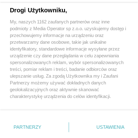
Drogi Użytkowniku,
My, naszych 1162 zaufanych partnerów oraz inne
Wydawca mediów
lokalnych
podmioty z Media Operator sp z.o.o. uzyskujemy dostęp i
przechowujemy informacje na urządzeniu oraz
przetwarzamy dane osobowe, takie jak unikalne
identyfikatory, standardowe informacje wysyłane przez
urządzenie czy dane przeglądania w celu zapewniania
spersonalizowanych reklam, wybór spersonalizowanych
Nie zapomnij
treści, pomiar reklam i treści, badanie odbiorców oraz
zapoznać się z:
polityką prywatności
ulepszanie usług. Za zgodą Użytkownika my i Zaufani
Twoje
miasto
Skontaktuj się
z nami
Partnerzy możemy używać dokładnych danych
Piekary Śląskie
Kontakt
geolokalizacyjnych oraz aktywnie skanować
Chorzów
Redakcja
charakterystykę urządzenia do celów identyfikacji.
Tarnowskie Góry
Newsletter
Ruda Śląska
Reklama
Ponieważ cenimy Twoją prywatność, prosimy o zgodę na
Świętochłowice
korzystanie z tych technologii poprzez kliknięcie
Tychy
„Akceptuję”. Zgoda jest dobrowolna i zawsze możesz ją
Bytom
Katowice
zmienić/wycofać klikając przycisk ustawień prywatności
PARTNERZY
USTAWIENIA
Gliwice
znajdujący się w lewym dolnym rogu strony
. Niektóre
Zabrze
Zagłębie