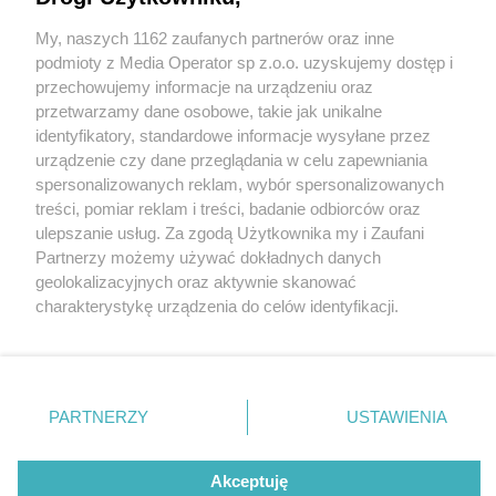
My, naszych 1162 zaufanych partnerów oraz inne
Wydawca mediów
lokalnych
podmioty z Media Operator sp z.o.o. uzyskujemy dostęp i
przechowujemy informacje na urządzeniu oraz
przetwarzamy dane osobowe, takie jak unikalne
identyfikatory, standardowe informacje wysyłane przez
urządzenie czy dane przeglądania w celu zapewniania
4 / 0
spersonalizowanych reklam, wybór spersonalizowanych
Nie zapomnij
treści, pomiar reklam i treści, badanie odbiorców oraz
zapoznać się z:
polityką prywatności
ulepszanie usług. Za zgodą Użytkownika my i Zaufani
Twoje
miasto
Skontakuj się
z nami
Partnerzy możemy używać dokładnych danych
Piekary Śląskie
Kontakt
geolokalizacyjnych oraz aktywnie skanować
Chorzów
Redakcja
charakterystykę urządzenia do celów identyfikacji.
Tarnowskie Góry
Newsletter
Ruda Śląska
Reklama
Ponieważ cenimy Twoją prywatność, prosimy o zgodę na
Świętochłowice
korzystanie z tych technologii poprzez kliknięcie
Tychy
„Akceptuję”. Zgoda jest dobrowolna i zawsze możesz ją
Bytom
Katowice
zmienić/wycofać klikając przycisk ustawień prywatności
REKLAMA
PARTNERZY
USTAWIENIA
Gliwice
znajdujący się w lewym dolnym rogu strony
. Niektóre
Zabrze
Zagłębie
rodzaje przetwarzania danych nie wymagają zgody
użytkownika, ale masz prawo sprzeciwić się takiemu
Akceptuję