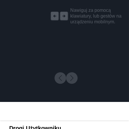
REKLAMA
Nawiguj za pomocą
klawiatury, lub gestów na
urządzeniu mobilnym.
Drogi Użytkowniku,