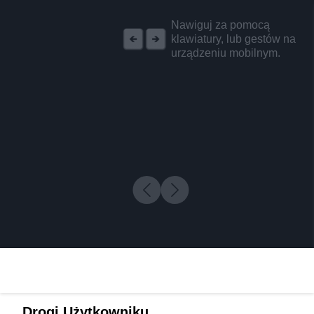
REKLAMA
Nawiguj za pomocą
klawiatury, lub gestów na
urządzeniu mobilnym.
Drogi Użytkowniku,