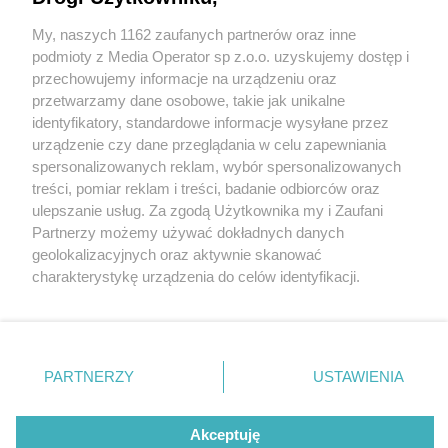
My, naszych 1162 zaufanych partnerów oraz inne
Wydawca mediów
lokalnych
podmioty z Media Operator sp z.o.o. uzyskujemy dostęp i
przechowujemy informacje na urządzeniu oraz
przetwarzamy dane osobowe, takie jak unikalne
identyfikatory, standardowe informacje wysyłane przez
urządzenie czy dane przeglądania w celu zapewniania
4 / 0
spersonalizowanych reklam, wybór spersonalizowanych
Nie zapomnij
treści, pomiar reklam i treści, badanie odbiorców oraz
zapoznać się z:
polityką prywatności
ulepszanie usług. Za zgodą Użytkownika my i Zaufani
Twoje
miasto
Skontakuj się
z nami
Partnerzy możemy używać dokładnych danych
Piekary Śląskie
Kontakt
geolokalizacyjnych oraz aktywnie skanować
Chorzów
Redakcja
charakterystykę urządzenia do celów identyfikacji.
Tarnowskie Góry
Newsletter
Ruda Śląska
Reklama
Ponieważ cenimy Twoją prywatność, prosimy o zgodę na
Świętochłowice
korzystanie z tych technologii poprzez kliknięcie
Tychy
„Akceptuję”. Zgoda jest dobrowolna i zawsze możesz ją
Bytom
Katowice
zmienić/wycofać klikając przycisk ustawień prywatności
REKLAMA
PARTNERZY
USTAWIENIA
Gliwice
znajdujący się w lewym dolnym rogu strony
. Niektóre
Zabrze
Zagłębie
rodzaje przetwarzania danych nie wymagają zgody
użytkownika, ale masz prawo sprzeciwić się takiemu
Akceptuję