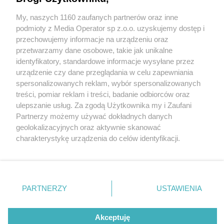
Dąbrowie Górniczej. Każdy może spróbować
swoich sił w zawodach
My, naszych 1160 zaufanych partnerów oraz inne
Wydawca mediów
lokalnych
podmioty z Media Operator sp z.o.o. uzyskujemy dostęp i
przechowujemy informacje na urządzeniu oraz
przetwarzamy dane osobowe, takie jak unikalne
identyfikatory, standardowe informacje wysyłane przez
urządzenie czy dane przeglądania w celu zapewniania
spersonalizowanych reklam, wybór spersonalizowanych
1 / 3
Nie zapomnij
treści, pomiar reklam i treści, badanie odbiorców oraz
zapoznać się z:
polityką prywatności
Skimboarding
ulepszanie usług. Za zgodą Użytkownika my i Zaufani
Twoje
miasto
Skontakuj się
z nami
Partnerzy możemy używać dokładnych danych
Piekary Śląskie
Kontakt
geolokalizacyjnych oraz aktywnie skanować
Chorzów
Redakcja
charakterystykę urządzenia do celów identyfikacji.
Tarnowskie Góry
Newsletter
Ruda Śląska
Reklama
Ponieważ cenimy Twoją prywatność, prosimy o zgodę na
Świętochłowice
korzystanie z tych technologii poprzez kliknięcie
Tychy
„Akceptuję”. Zgoda jest dobrowolna i zawsze możesz ją
Bytom
Katowice
zmienić/wycofać klikając przycisk ustawień prywatności
REKLAMA
PARTNERZY
USTAWIENIA
Gliwice
znajdujący się w lewym dolnym rogu strony
. Niektóre
Zabrze
Zagłębie
rodzaje przetwarzania danych nie wymagają zgody
użytkownika, ale masz prawo sprzeciwić się takiemu
Akceptuję