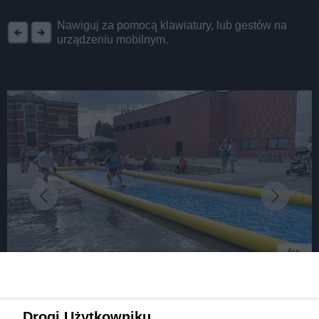
REKLAMA
Nawiguj za pomocą klawiatury, lub gestów na
urządzeniu mobilnym.
fot:
„Surfowanie” przed centrum handlowym? W
Drogi Użytkowniku,