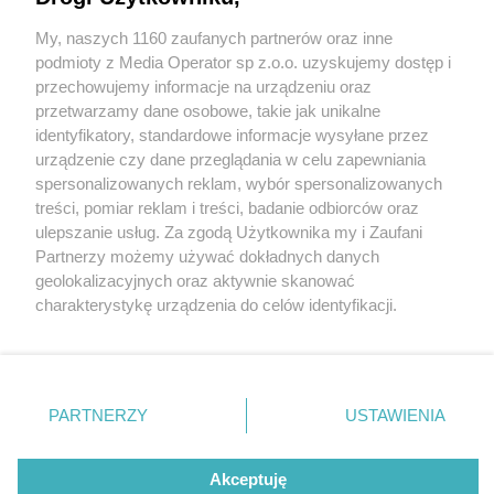
pięściami i kijem bejsbolowym. Wbrew
spekulacjom – zrobili to Polacy. VIDEO
My, naszych 1160 zaufanych partnerów oraz inne
Wydawca mediów
lokalnych
podmioty z Media Operator sp z.o.o. uzyskujemy dostęp i
przechowujemy informacje na urządzeniu oraz
6 / 9
przetwarzamy dane osobowe, takie jak unikalne
identyfikatory, standardowe informacje wysyłane przez
Dąbrowa Górnicza.
urządzenie czy dane przeglądania w celu zapewniania
spersonalizowanych reklam, wybór spersonalizowanych
Zatrzymanie trzech
Nie zapomnij
treści, pomiar reklam i treści, badanie odbiorców oraz
zapoznać się z:
polityką prywatności
podejrzanych o udział w
ulepszanie usług. Za zgodą Użytkownika my i Zaufani
Twoje
miasto
Skontakuj się
z nami
Partnerzy możemy używać dokładnych danych
brutalnym rozboju. 3
Piekary Śląskie
Kontakt
geolokalizacyjnych oraz aktywnie skanować
Chorzów
Redakcja
charakterystykę urządzenia do celów identyfikacji.
Tarnowskie Góry
Newsletter
września 2025.
Ruda Śląska
Reklama
Ponieważ cenimy Twoją prywatność, prosimy o zgodę na
Świętochłowice
korzystanie z tych technologii poprzez kliknięcie
Tychy
„Akceptuję”. Zgoda jest dobrowolna i zawsze możesz ją
Bytom
Katowice
zmienić/wycofać klikając przycisk ustawień prywatności
PARTNERZY
USTAWIENIA
Gliwice
REKLAMA
znajdujący się w lewym dolnym rogu strony
. Niektóre
Zabrze
Zagłębie
rodzaje przetwarzania danych nie wymagają zgody
użytkownika, ale masz prawo sprzeciwić się takiemu
Akceptuję