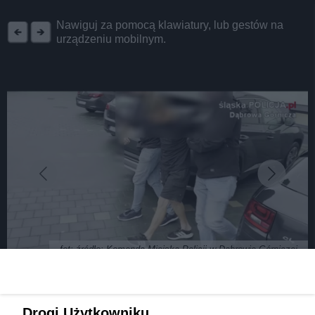
REKLAMA
Nawiguj za pomocą klawiatury, lub gestów na
urządzeniu mobilnym.
fot: źródło: Komenda Miejska Policji w Dąbrowie Górniczej
Dąbrowa Górnicza. Był kopany oraz bity
Drogi Użytkowniku,