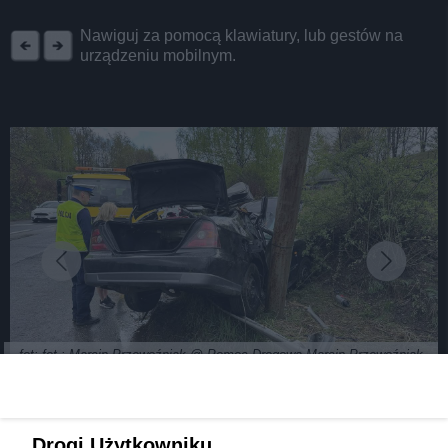
REKLAMA
Nawiguj za pomocą klawiatury, lub gestów na
urządzeniu mobilnym.
fot: fot.: Marcin Przewoźniak @ Pomoc Drogowa Marcin Przewoźniak
Sosnowiec. „Zakręt mistrzów” przypomniał znów
Drogi Użytkowniku,