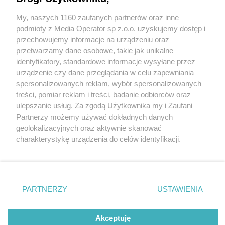
o osobie. Wypadek na węźle S86 i DK94 – jeden
ranny, wystąpiły utrudnienia w ruchu
My, naszych 1160 zaufanych partnerów oraz inne
Wydawca mediów
lokalnych
podmioty z Media Operator sp z.o.o. uzyskujemy dostęp i
przechowujemy informacje na urządzeniu oraz
przetwarzamy dane osobowe, takie jak unikalne
identyfikatory, standardowe informacje wysyłane przez
2 / 4
urządzenie czy dane przeglądania w celu zapewniania
spersonalizowanych reklam, wybór spersonalizowanych
Sosnowiec. Węzeł S86 i DK94
Nie zapomnij
treści, pomiar reklam i treści, badanie odbiorców oraz
zapoznać się z:
polityką prywatności
(tzw. zakręt mistrzów".
ulepszanie usług. Za zgodą Użytkownika my i Zaufani
Twoje
miasto
Skontakuj się
z nami
Partnerzy możemy używać dokładnych danych
Wypadek. 18 kwietnia 2025.
Piekary Śląskie
Kontakt
geolokalizacyjnych oraz aktywnie skanować
Chorzów
Redakcja
charakterystykę urządzenia do celów identyfikacji.
Tarnowskie Góry
Newsletter
Ruda Śląska
Reklama
Ponieważ cenimy Twoją prywatność, prosimy o zgodę na
Świętochłowice
korzystanie z tych technologii poprzez kliknięcie
Tychy
„Akceptuję”. Zgoda jest dobrowolna i zawsze możesz ją
Bytom
Katowice
zmienić/wycofać klikając przycisk ustawień prywatności
REKLAMA
PARTNERZY
USTAWIENIA
Gliwice
znajdujący się w lewym dolnym rogu strony
. Niektóre
Zabrze
Zagłębie
rodzaje przetwarzania danych nie wymagają zgody
użytkownika, ale masz prawo sprzeciwić się takiemu
Akceptuję