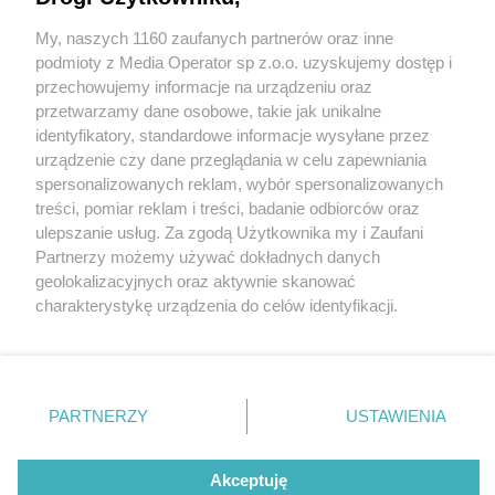
najnowocześniejszą murawą w Polsce. Idealna
dla czwartoligowego »Zagłębia«?
My, naszych 1160 zaufanych partnerów oraz inne
Wydawca mediów
lokalnych
podmioty z Media Operator sp z.o.o. uzyskujemy dostęp i
przechowujemy informacje na urządzeniu oraz
2 / 32
przetwarzamy dane osobowe, takie jak unikalne
identyfikatory, standardowe informacje wysyłane przez
Sosnowiec. Zagłębiowski
urządzenie czy dane przeglądania w celu zapewniania
spersonalizowanych reklam, wybór spersonalizowanych
Park Sportowy. Nowa
Nie zapomnij
treści, pomiar reklam i treści, badanie odbiorców oraz
zapoznać się z:
polityką prywatności
murawa hybrydowa na
ulepszanie usług. Za zgodą Użytkownika my i Zaufani
Twoje
miasto
Skontakuj się
z nami
Partnerzy możemy używać dokładnych danych
stadionie piłkarskim, 6 maja
Piekary Śląskie
Kontakt
geolokalizacyjnych oraz aktywnie skanować
Chorzów
Redakcja
charakterystykę urządzenia do celów identyfikacji.
Tarnowskie Góry
Newsletter
2026
Ruda Śląska
Reklama
Ponieważ cenimy Twoją prywatność, prosimy o zgodę na
Świętochłowice
korzystanie z tych technologii poprzez kliknięcie
Tychy
„Akceptuję”. Zgoda jest dobrowolna i zawsze możesz ją
Bytom
Katowice
zmienić/wycofać klikając przycisk ustawień prywatności
PARTNERZY
USTAWIENIA
Gliwice
REKLAMA
znajdujący się w lewym dolnym rogu strony
. Niektóre
Zabrze
Zagłębie
rodzaje przetwarzania danych nie wymagają zgody
użytkownika, ale masz prawo sprzeciwić się takiemu
Akceptuję