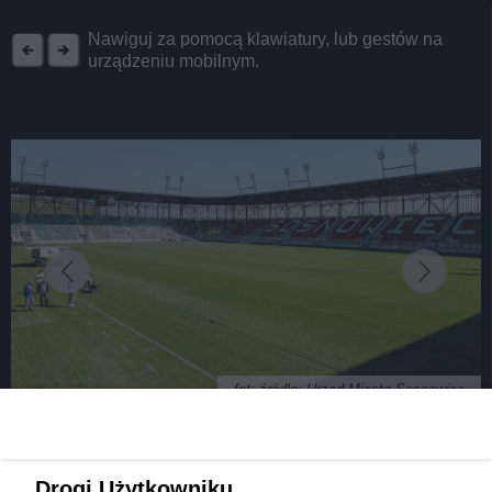
REKLAMA
Nawiguj za pomocą klawiatury, lub gestów na
urządzeniu mobilnym.
fot: źródło: Urząd Miasta Sosnowiec
Stadion piłkarski w Sosnowcu z
Drogi Użytkowniku,